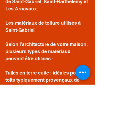
de Saint-Gabriel, Saint-Barthélemy et 
Les Arnavaux.
Les matériaux de toiture utilisés à 
Saint-Gabriel
Selon l’architecture de votre maison, 
plusieurs types de matériaux 
peuvent être utilisés :
Tuiles en terre cuite : idéales pour les 
toits typiquement provençaux de 
Marseille.
Ardoise : élégante et durable, 
parfaite pour les maisons 
contemporaines.
Zinc ou bac acier : modernes, légers 