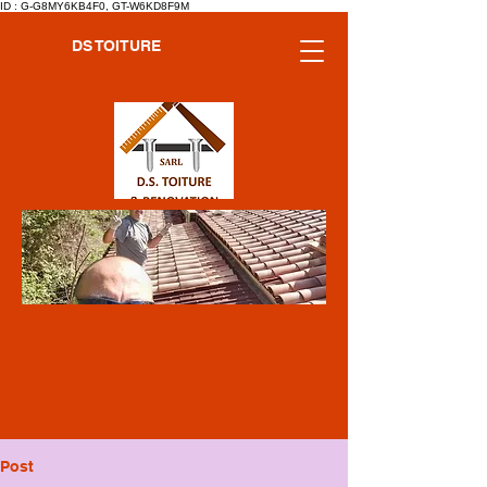
ID : G-G8MY6KB4F0, GT-W6KD8F9M
DS TOITURE
Post