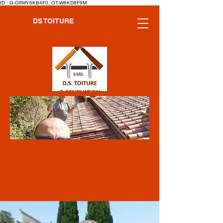
ID : G-G8MY6KB4F0, GT-W6KD8F9M
DS TOITURE