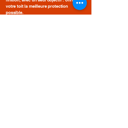
votre toit la meilleure protection
possible.
👉 Couvreur Fuveau – L’expérience et la
qualité au service de votre toiture !
Travaillons
ensemble
Contactez-nous pour que nous
puissions travailler ensemble.