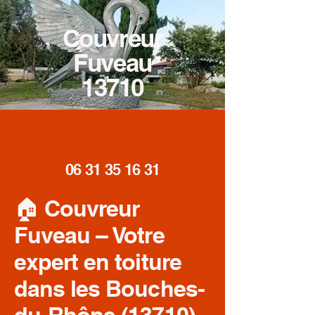
Couvreur
Fuveau
13710
06 31 35 16 31
🏠 Couvreur
Fuveau – Votre
expert en toiture
dans les Bouches-