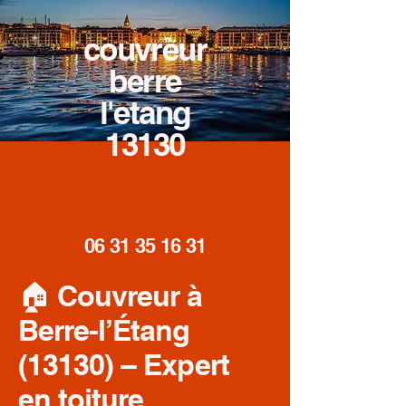
couvreur
berre
l'etang
13130
06 31 35 16 31
🏠 Couvreur à
Berre-l’Étang
(13130) – Expert
en toiture