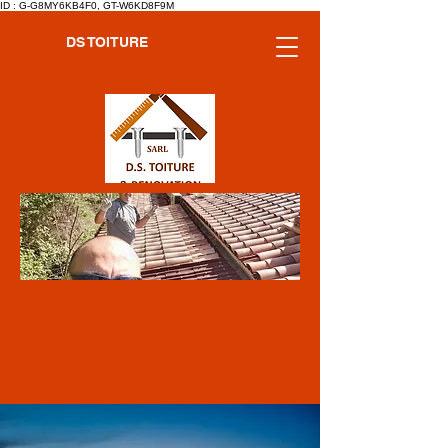
ID : G-G8MY6KB4F0, GT-W6KD8F9M
DS TOITURE