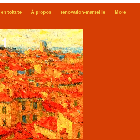
 en toitute
À propos
renovation-marseille
More
11