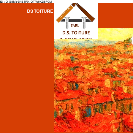
ID : G-G8MY6KB4F0, GT-W6KD8F9M
DS TOITURE