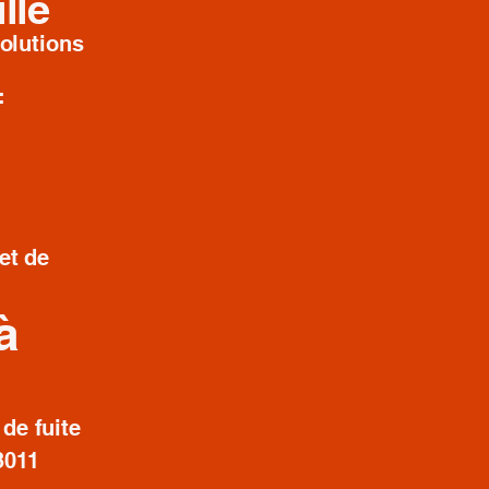
lle
solutions
:
et de
à
de fuite
3011