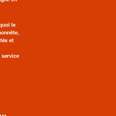
quoi le
honnête,
tés et
 service