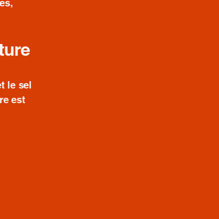
es,
iture
t le sel
re est