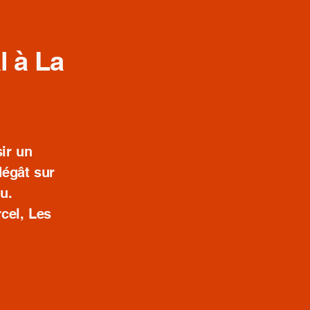
l à La
sir un
dégât sur
au.
rcel, Les
.