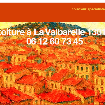
couvreur specialiste
toiture à La Valbarelle 130
06 12 60 73 45