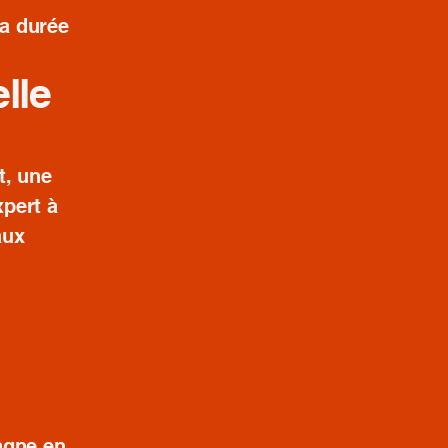
la durée
lle
t, une
xpert à
aux
agne en