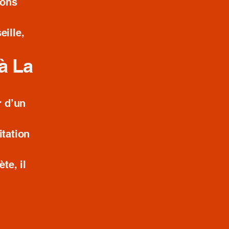
ions
eille,
à La
r d’un
itation
te, il