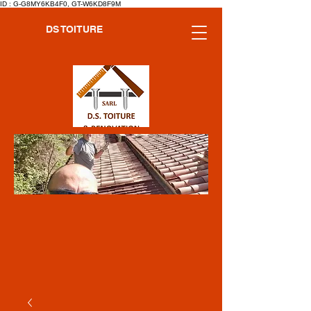
ID : G-G8MY6KB4F0, GT-W6KD8F9M
DS TOITURE