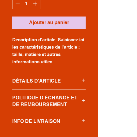
Ajouter au panier
Description d'article. Saisissez ici 
les caractéristiques de l'article : 
taille, matière et autres 
informations utiles.
DÉTAILS D'ARTICLE
Détails d'article. Saisissez ici les
POLITIQUE D'ÉCHANGE ET
caractéristiques de l'article : taille,
DE REMBOURSEMENT
matière et autres détails utiles. Cet
emplacement est idéal pour
Politique d'échange et de
expliquer les avantages de cet
INFO DE LIVRAISON
remboursement. Informez vos
article à vos clients.
visiteurs des conditions
Condition de livraison. Idéal pour
d'échange et de remboursement