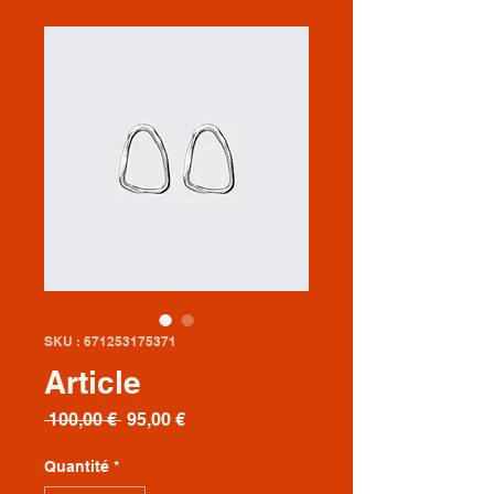
SKU : 671253175371
Article
Prix
Prix
 100,00 € 
95,00 €
original
promotionnel
Quantité
*