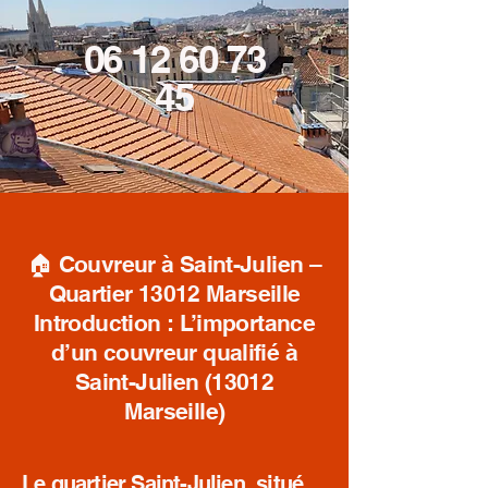
06 12 60 73
45
🏠 Couvreur à Saint-Julien –
Quartier 13012 Marseille
Introduction : L’importance
d’un couvreur qualifié à
Saint-Julien (13012
Marseille)
Le quartier Saint-Julien, situé