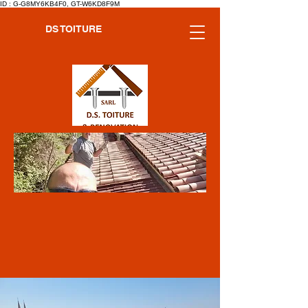
ID : G-G8MY6KB4F0, GT-W6KD8F9M
DS TOITURE