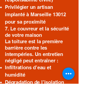
Privilégier un artisan
implanté à Marseille 13012
pour sa proximité
7. Le couvreur et la sécurité
de votre maison
La toiture est la première
barrière contre les
intempéries. Un entretien
négligé peut entraîner :
Infiltrations d’eau et
humidité
Dégradation de l’isolation
thermique
Risques pour la charpente
Diminution de la valeur