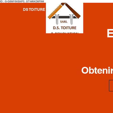
ID : G-G8MY6KB4F0, GT-W6KD8F9M
DS TOITURE
E
Obtenir