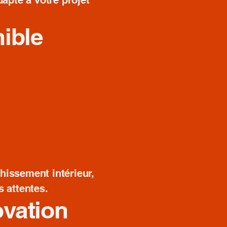
dapté à votre projet
nible
hissement intérieur,
s attentes.
ovation