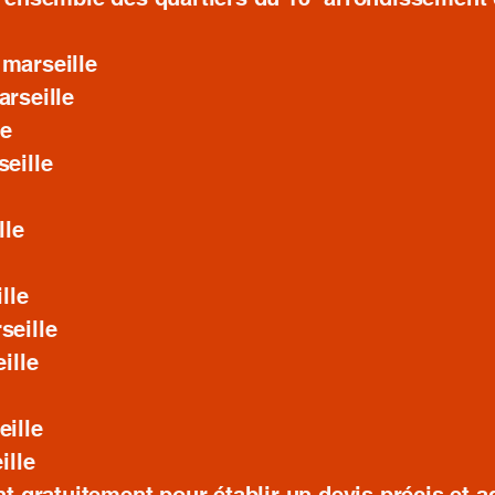
marseille
rseille
le
eille
lle
lle
seille
ille
ille
ille