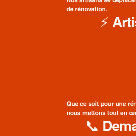
Nos artisans se déplacen
de rénovation.
⚡ Art
Que ce soit pour une ré
nous mettons tout en œuv
📞 Dema