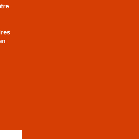
tre
e
ires
en