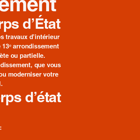
sement
rps d’État
s travaux d’intérieur
le 13ᵉ arrondissement
te ou partielle.
ondissement, que vous
 ou moderniser votre
.
rps d’état
: