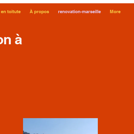
 en toitute
À propos
renovation-marseille
More
on à