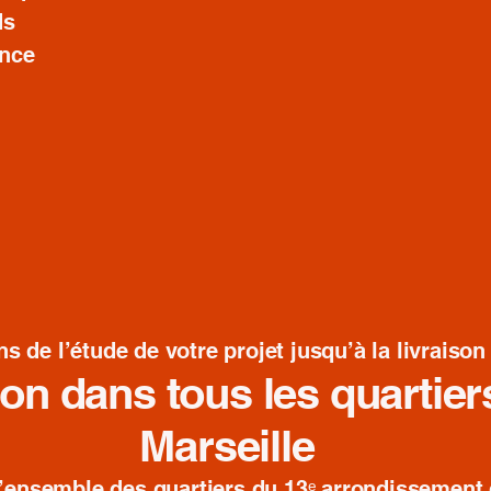
ds
ence
n
e l’étude de votre projet jusqu’à la livraison f
ion dans tous les quartie
Marseille
’ensemble des quartiers du 13ᵉ arrondissement 